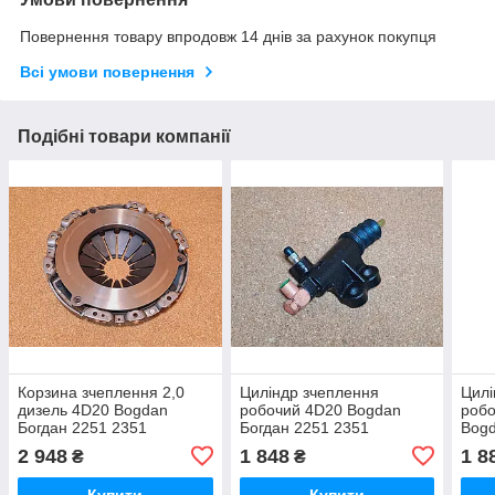
Повернення товару впродовж 14 днів за рахунок покупця
Всі умови повернення
Подібні товари компанії
Корзина зчеплення 2,0
Циліндр зчеплення
Цилі
дизель 4D20 Bogdan
робочий 4D20 Bogdan
робо
Богдан 2251 2351
Богдан 2251 2351
Bogd
2 948
1 848
1 8
₴
₴
Купити
Купити