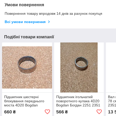
Умови повернення
Повернення товару впродовж 14 днів за рахунок покупця
Всі умови повернення
Подібні товари компанії
Підшипник шестерні
Підшипник ігольчатий
Вал 
блокування переднього
поворотного кулака 4D20
78 с
моста 4D20 Bogdan
Bogdan Богдан 2251 2351
235
Богдан 2251 2351
660
566
13 
₴
₴