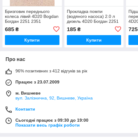
Бризговик переднього
Прокладка помпи
Підш
колеса лівий 4D20 Bogdan
(водяного насоса) 2.0 л
пере
Богдан 2251 2351
дизель 4D20 Богдан 2251
4D20
2351
235
685
185
725
₴
₴
Купити
Купити
Про нас
96% позитивних з 412 відгуків за рік
Працює з 23.07.2009
м. Вишневе
вул. Залізнична, 92, Вишневе, Україна
Контакти
Сьогодні працює з 09:30 до 19:00
Показати весь графік роботи