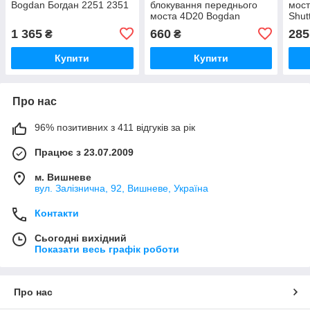
Bogdan Богдан 2251 2351
блокування переднього
мост
моста 4D20 Bogdan
Shut
Богдан 2251 2351
1 365
660
285
₴
₴
Купити
Купити
Про нас
96% позитивних з 411 відгуків за рік
Працює з 23.07.2009
м. Вишневе
вул. Залізнична, 92, Вишневе, Україна
Контакти
Сьогодні вихідний
Показати весь графік роботи
Про нас