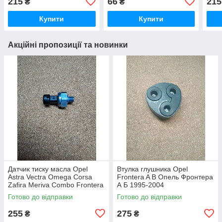
215
66
215
₴
₴
Купити
Купити
Акційні пропозиції та новинки
Датчик тиску масла Opel
Втулка глушника Opel
Astra Vectra Omega Corsa
Frontera A B Опель Фронтера
Zafira Meriva Combo Frontera
А Б 1995-2004
Опель Фронтера Астра
Готово до відправки
Готово до відправки
Вектра Омега Корса Зафіра
255
275
₴
₴