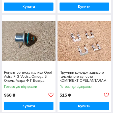
Купити
Купити
Регулятор тиску палива Opel
Пружини колодок заднього
Astra F G Vectra Omega B
гальмівного супорта
Опель Астра Ф Г Вектра
КОМПЛЕКТ OPEL ANTARA A
Омега
(L07) CHEVROLET CAPTIVA
Готово до відправки
Готово до відправки
(C100, C140) 2.4 2006.06-
968
515
₴
₴
Купити
Купити