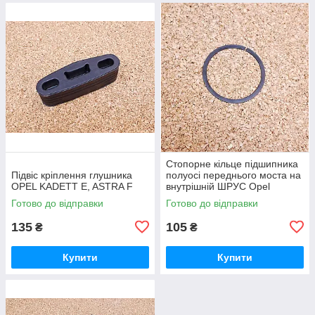
Стопорне кільце підшипника
Підвіс кріплення глушника
полуосі переднього моста на
OPEL KADETT E, ASTRA F
внутрішній ШРУС Opel
Frontera Опель Фронтера
Готово до відправки
Готово до відправки
135
105
₴
₴
Купити
Купити