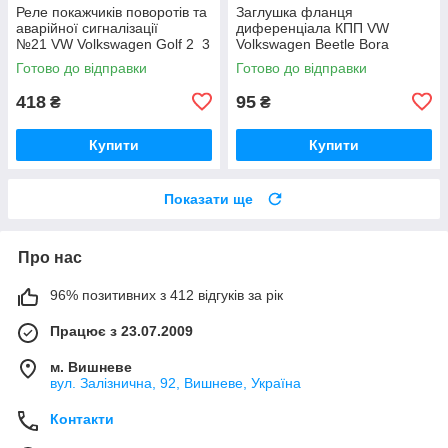
Реле покажчиків поворотів та
Заглушка фланця
аварійної сигналізації
диференціала КПП VW
№21 VW Volkswagen Golf 2 3
Volkswagen Beetle Bora
Passat B3 B4 Vento Jetta Polo
Caddy Golf Jetta Passat Vento
Готово до відправки
Готово до відправки
Caddy Transporter
Variant Polo Фольксваген Жук
Бора Гольф
418
95
₴
₴
Купити
Купити
Показати ще
Про нас
96% позитивних з 412 відгуків за рік
Працює з 23.07.2009
м. Вишневе
вул. Залізнична, 92, Вишневе, Україна
Контакти