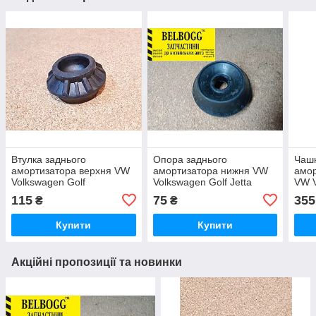
Втулка заднього
Опора заднього
Чашк
амортизатора верхня VW
амортизатора нижня VW
амор
Volkswagen Golf
Volkswagen Golf Jetta
VW V
Jetta Vento Polo
Passat Vento Polo Corrado
2 Lu
115
75
355
₴
₴
Corrado Фольксваген
Фольксваген Гольф
Vent
Гольф Джетта Джетта
Джетта Джетта Поло
Голь
Купити
Купити
Поло Венто Коррадо
Венто
Акційні пропозиції та новинки