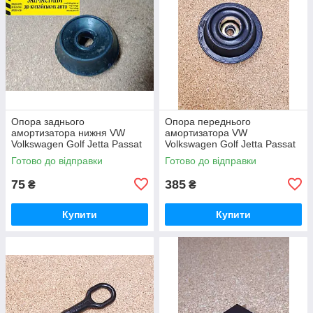
Опора заднього
Опора переднього
амортизатора нижня VW
амортизатора VW
Volkswagen Golf Jetta Passat
Volkswagen Golf Jetta Passat
Vento Polo Corrado
Vento Variant Polo
Готово до відправки
Готово до відправки
Фольксваген Гольф Джетта
Фольксваген Гольф Джетта
Джетта Поло Венто
Поло Варіант Пассат
75
385
₴
₴
Купити
Купити