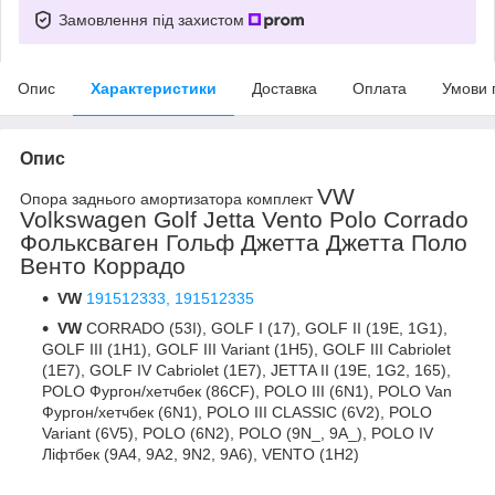
Замовлення під захистом
Опис
Характеристики
Доставка
Оплата
Умови 
Опис
VW
Опора заднього амортизатора комплект
Volkswagen Golf Jetta Vento Polo Corrado
Фольксваген Гольф Джетта Джетта Поло
Венто Коррадо
VW
191512333,
191512335
VW
CORRADO (53I), GOLF I (17), GOLF II (19E, 1G1),
GOLF III (1H1), GOLF III Variant (1H5), GOLF III Cabriolet
(1E7), GOLF IV Cabriolet (1E7), JETTA II (19E, 1G2, 165),
POLO Фургон/хетчбек (86CF), POLO III (6N1), POLO Van
Фургон/хетчбек (6N1), POLO III CLASSIC (6V2), POLO
Variant (6V5), POLO (6N2), POLO (9N_, 9A_), POLO IV
Ліфтбек (9A4, 9A2, 9N2, 9A6), VENTO (1H2)