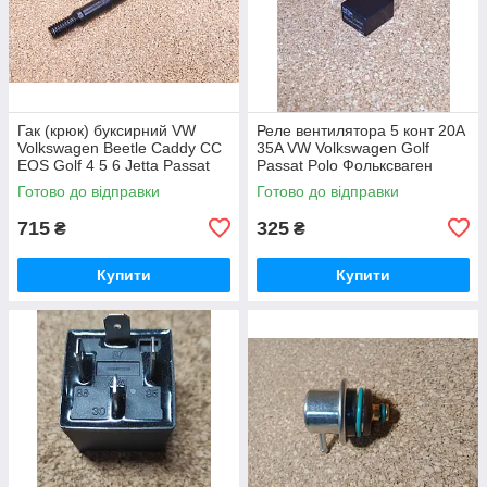
Гак (крюк) буксирний VW
Реле вентилятора 5 конт 20A
Volkswagen Beetle Caddy CC
35A VW Volkswagen Golf
EOS Golf 4 5 6 Jetta Passat
Passat Polo Фольксваген
B6 B7 CC Scirocco Sharan
Гольф Поло Пассат
Готово до відправки
Готово до відправки
Tiguan Touran Фольцваген
715
325
₴
₴
Купити
Купити