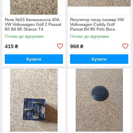
Реле №53 бензонасоса 40А
Регулятор тиску палива VW
VW Volkswagen Golf 2 Passat
Volkswagen Caddy Golf
B3 B4 B5 Sharan T4
Passat B4 B5 Polo Bora
Фольцваген Гольф 3 4
Sharan Transporter
Готово до відправки
Готово до відправки
Пассат Б3 Б4 Б5 Шаран Т4
Фольксваген Кадді Кадди
Гольф Пассат Б4
415
968
₴
₴
Купити
Купити