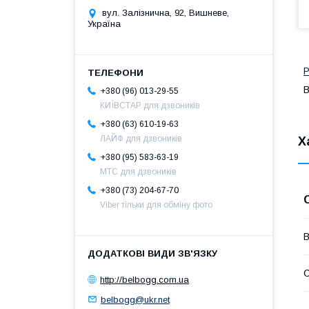
вул. Залізнична, 92, Вишневе,
Україна
Р
B
+380 (96) 013-29-55
КИЇВСТАР для дзвоників
+380 (63) 610-19-63
ЛАЙФ для дзвоників
Х
+380 (95) 583-63-19
МТС для дзвоників
+380 (73) 204-67-70
Viber тільки для обміну фото
В
С
http://belbogg.com.ua
belbogg@ukr.net