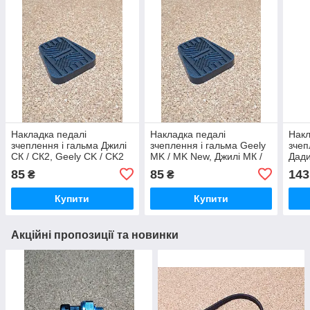
Накладка педалі
Накладка педалі
Накл
зчеплення і гальма Джилі
зчеплення і гальма Geely
зчеп
СК / СК2, Geely CK / CK2
MK / MK New, Джилі МК /
Дади
МК Нью
85
85
143
₴
₴
Купити
Купити
Акційні пропозиції та новинки