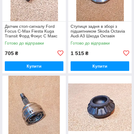
Датчик стоп-сигналу Ford
Ступиця задня в зборі з
Focus C-Max Fiesta Kuga
підшипником Skoda Octavia
Transit Форд Фокус С Макс
Audi A3 Шкода Октавія
Фієста Фиеста Куга Транзіт
Октавия Ауді Ауди А3 ТТ
Готово до відправки
Готово до відправки
Транзит
705
1 515
₴
₴
Купити
Купити