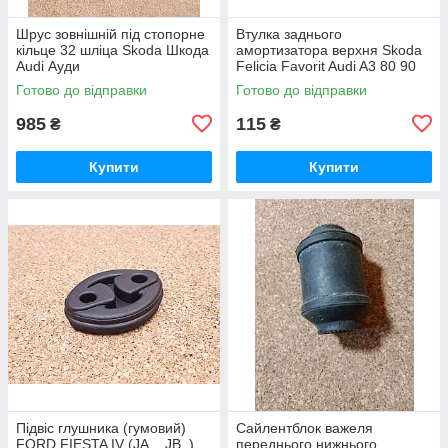
Шрус зовнішній під стопорне
Втулка заднього
кільце 32 шліца Skoda Шкода
амортизатора верхня Skoda
Audi Ауди
Felicia Favorit Audi A3 80 90
Шкода Феліція Фелиция
Готово до відправки
Готово до відправки
Фаворит Ауді Ауди А3
985
115
₴
₴
Купити
Купити
Підвіс глушника (гумовий)
Сайлентблок важеля
FORD FIESTA IV (JA_, JB_),
переднього нижнього