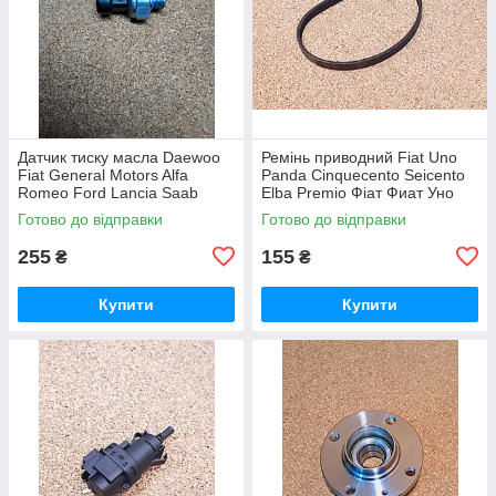
Датчик тиску масла Daewoo
Ремінь приводний Fiat Uno
Fiat General Motors Alfa
Panda Cinquecento Seicento
Romeo Ford Lancia Saab
Elba Premio Фіат Фиат Уно
Фиат Фіат Форд Сааб
Панда Сиквенсенто
Готово до відправки
Готово до відправки
Сіквенсенто Сисенто Сісенто
Ельбо
255
155
₴
₴
Купити
Купити