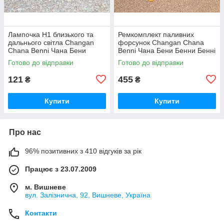
Лампочка Н1 близького та
Ремкомплект паливних
дальнього світла Changan
форсунок Changan Chana
Chana Benni Чана Бени
Benni Чана Бени Бенни Бенні
Бенни Бенні Бені
Бені
Готово до відправки
Готово до відправки
121
455
₴
₴
Купити
Купити
Про нас
96% позитивних з 410 відгуків за рік
Працює з 23.07.2009
м. Вишневе
вул. Залізнична, 92, Вишневе, Україна
Контакти