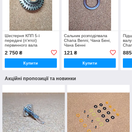
Шестерня КПП 5-ї
Сальник розподілвала
Підш
передачі (п'ятої)
Сһапа Benni, Чана Бені,
валу
первинного вала
Чана Бенні
Chan
CHANGAN Сhana Benni
Бенн
2 750
121
885
₴
₴
Чана Бени Бенни Бені
Бенні
Купити
Купити
Акційні пропозиції та новинки