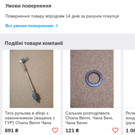
Умови повернення
Повернення товару впродовж 14 днів за рахунок покупця
Всі умови повернення
Подібні товари компанії
Тяга рульова в зборі з
Сальник розподілвала
Роли
наконечником (машина з
Сһапа Benni, Чана Бені,
конд
ГУР) Сһапа Benni Чана
Чана Бенні
(руч
Бені Чана Бені
Сһап
891
121
1 0
₴
₴