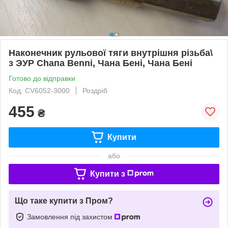
Наконечник рульової тяги внутрішня різьба\
з ЭУР Сһапа Benni, Чана Бені, Чана Бені
Готово до відправки
Код: CV6052-3000
Роздріб
455
₴
Купити
або
Купити з
Що таке купити з Пром?
Замовлення під захистом