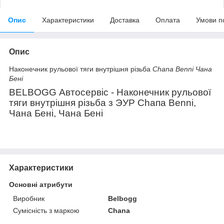
Опис
Характеристики
Доставка
Оплата
Умови п
Опис
Наконечник рульової тяги внутрішня різьба
Chana Benni
Чана
Бені
BELBOGG Автосервіс - Наконечник рульової
тяги внутрішня різьба з ЭУР Сһапа Benni,
Чана Бені, Чана Бені
Характеристики
Основні атрибути
Виробник
Belbogg
Сумісність з маркою
Chana