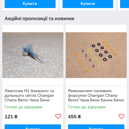
Купити
Купити
Акційні пропозиції та новинки
Лампочка Н1 близького та
Ремкомплект паливних
дальнього світла Changan
форсунок Changan Chana
Chana Benni Чана Бени
Benni Чана Бени Бенни Бенні
Бенни Бенні Бені
Бені
Готово до відправки
Готово до відправки
121
455
₴
₴
Купити
Купити