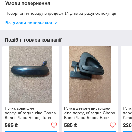
Умови повернення
Повернення товару впродовж 14 днів за рахунок покупця
Всі умови повернення
Подібні товари компанії
Ручка зовнішня
Ручка дверей внутрішня
Ручк
передня\задня ліва Chana
ліва передня\задня Chana
пере
Benni, Чана Бенні, Чана
Benni Чана Бенни Бени
Kimo
Бенні
Бені Бенні
585
585
220
₴
₴