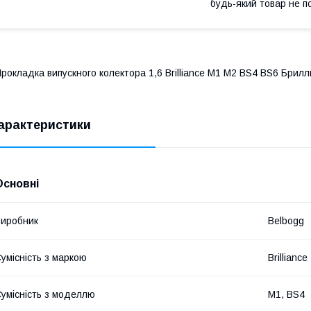
будь-який товар не п
рокладка випускного колектора 1,6 Brilliance M1 M2 BS4 BS6 Брил
арактеристики
Основні
иробник
Belbogg
умісність з маркою
Brilliance
умісність з моделлю
M1, BS4