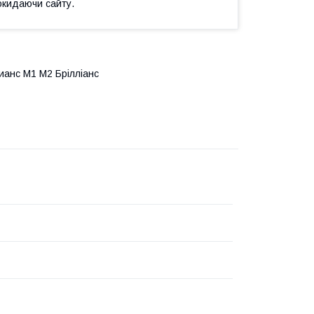
окидаючи сайту.
лианс М1 М2 Брілліанс