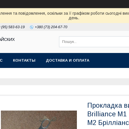
ення та повідомлення, оскільки за її графіком роботи сьогодні в
день.
 (95) 583-63-19
+380 (73) 204-67-70
АЙСКИХ
АС
КОНТАКТЫ
ДОСТАВКА И ОПЛАТА
Прокладка ви
Brilliance M
М2 Брілліанс