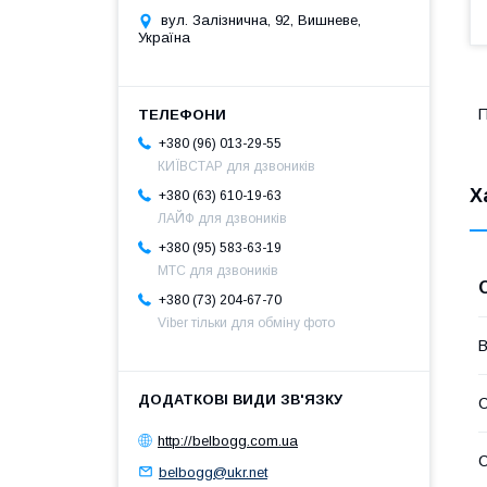
вул. Залізнична, 92, Вишневе,
Україна
П
+380 (96) 013-29-55
КИЇВСТАР для дзвоників
Х
+380 (63) 610-19-63
ЛАЙФ для дзвоників
+380 (95) 583-63-19
МТС для дзвоників
+380 (73) 204-67-70
Viber тільки для обміну фото
В
С
http://belbogg.com.ua
С
belbogg@ukr.net