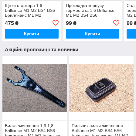
Щітки стартера 1.6
Прокладка корпусу
Саль
Brilliance M1 M2 BS4 BS6
термостата 1.6 Brilliance
пере
Бриллианс М1 М2
M1 M2 BS4 BS6
M2 
Брілліанс
Бриллианс М1 М2
М1 М
475
99
99
₴
₴
Брілліанс
Купити
Купити
Акційні пропозиції та новинки
Вилка зчеплення 1,6 1,8
Пильник вилки зчеплення
Brilliance M1 M2 BS4 BS6
Brilliance M1 M2 BS4 BS6
Бриллианс М1 М2 Брілліанс
Брілліанс Бриллианс М1 М2