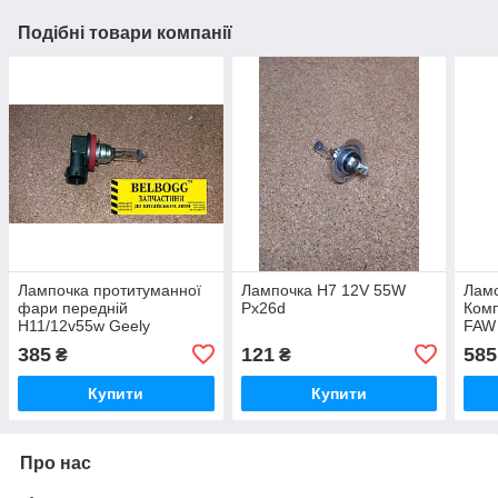
Подібні товари компанії
Лампочка протитуманної
Лампочка H7 12V 55W
Ламо
фари передній
Px26d
Ком
H11/12v55w Geely
FAW
Emgrand EC7RV Джили
FAW 
385
121
585
₴
₴
Эмгранд ЕС7РВ Джилі
Емгранд
Купити
Купити
Про нас