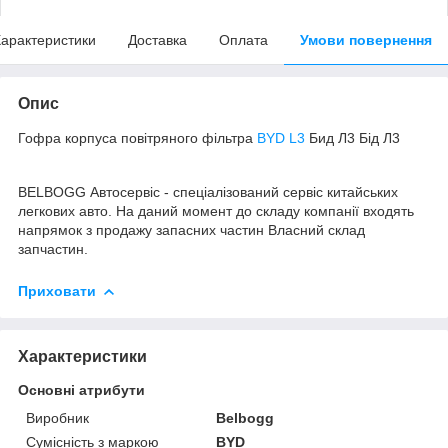
арактеристики
Доставка
Оплата
Умови повернення
Опис
Гофра корпуса повітряного фільтра
BYD L3
Бид Л3 Бід Л3
BELBOGG Автосервіс - спеціалізований сервіс китайських
легкових авто. На даний момент до складу компанії входять
напрямок з продажу запасних частин Власний склад
запчастин.
Приховати
Характеристики
Основні атрибути
Виробник
Belbogg
Сумісність з маркою
BYD