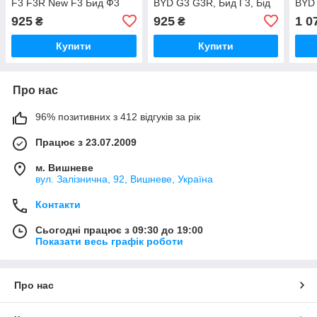
F3 F3R New F3 Бид Ф3
BYD G3 G3R, Бид Г3, Бід
BYD 
Бід Ф3
Ж3
Ф3
925
925
1 0
₴
₴
Купити
Купити
Про нас
96% позитивних з 412 відгуків за рік
Працює з 23.07.2009
м. Вишневе
вул. Залізнична, 92, Вишневе, Україна
Контакти
Сьогодні працює з 09:30 до 19:00
Показати весь графік роботи
Про нас