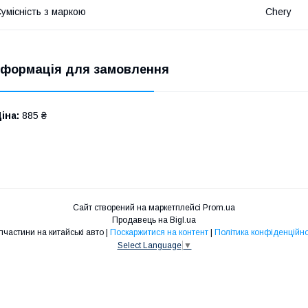
умісність з маркою
Chery
нформація для замовлення
іна:
885 ₴
Сайт створений на маркетплейсі
Prom.ua
Продавець на Bigl.ua
Запчастини на китайські авто |
Поскаржитися на контент
|
Політика конфіденційно
Select Language
▼