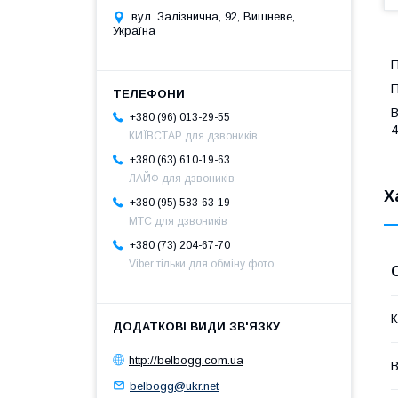
вул. Залізнична, 92, Вишневе,
Україна
П
П
B
+380 (96) 013-29-55
4
КИЇВСТАР для дзвоників
+380 (63) 610-19-63
ЛАЙФ для дзвоників
Х
+380 (95) 583-63-19
МТС для дзвоників
+380 (73) 204-67-70
Viber тільки для обміну фото
К
http://belbogg.com.ua
В
belbogg@ukr.net