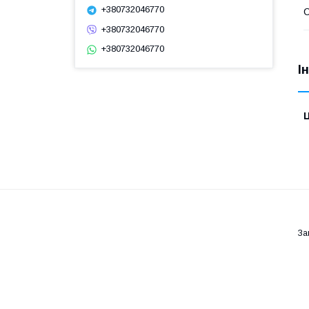
+380732046770
С
+380732046770
+380732046770
І
Ц