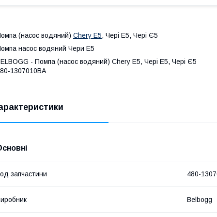
омпа (насос водяний)
Chery E5
, Чері Е5, Чері Є5
омпа насос водяний Чери Е5
ELBOGG - Помпа (насос водяний) Chery E5, Чері Е5, Чері Є5
80-1307010BA
арактеристики
Основні
од запчастини
480-130
иробник
Belbogg