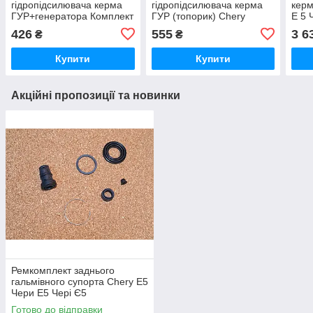
гідропідсилювача керма
гідропідсилювача керма
керм
ГУР+генератора Комплект
ГУР (топорик) Chery
Е 5 
Chery E5 Чери Е5 Чері Є5
Amulet Чері Амулет
426
555
3 6
₴
₴
Купити
Купити
Акційні пропозиції та новинки
Ремкомплект заднього
гальмівного супорта Chery E5
Чери Е5 Чері Є5
Готово до відправки