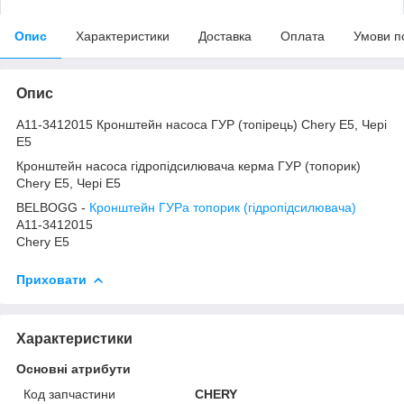
Опис
Характеристики
Доставка
Оплата
Умови п
Опис
A11-3412015 Кронштейн насоса ГУР (топірець) Chery E5, Чері
Е5
Кронштейн насоса гідропідсилювача керма ГУР (топорик)
Chery E5, Чері Е5
BELBOGG -
Кронштейн ГУРа топорик (гідропідсилювача)
A11-3412015
Chery E5
Приховати
Характеристики
Основні атрибути
Код запчастини
CHERY