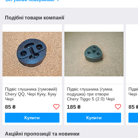
Подібні товари компанії
Підвіс глушника (гумовий)
Підвіс глушника (гумка
Підв
Chery QQ, Чері Куку, Куку
подушка) три отвори
Чері
Чері
Chery Tiggo 5 (2.0) Чері
Тіго Тігго 5
85
185
85
₴
₴
Купити
Купити
Акційні пропозиції та новинки