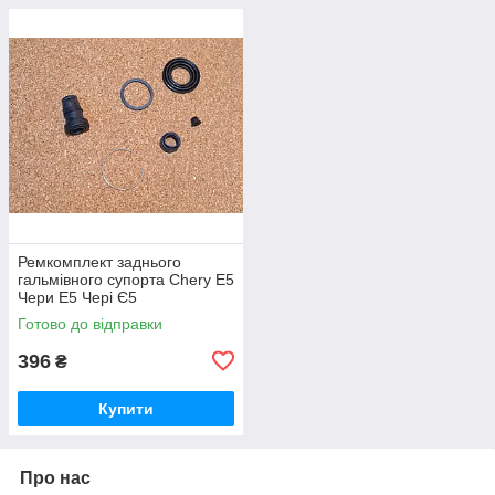
Ремкомплект заднього
гальмівного супорта Chery E5
Чери Е5 Чері Є5
Готово до відправки
396
₴
Купити
Про нас