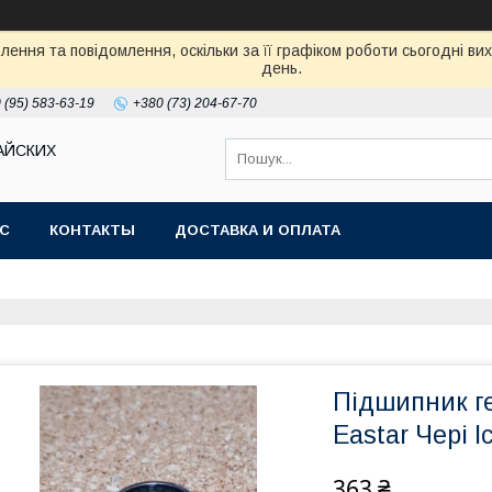
ення та повідомлення, оскільки за її графіком роботи сьогодні в
день.
 (95) 583-63-19
+380 (73) 204-67-70
АЙСКИХ
АС
КОНТАКТЫ
ДОСТАВКА И ОПЛАТА
Підшипник г
Eastar Чері І
363 ₴