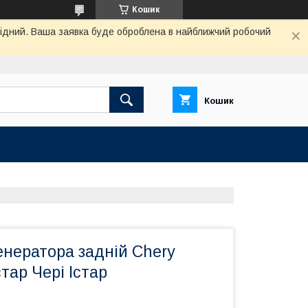
Кошик
ихідний. Ваша заявка буде оброблена в найближчий робочий
Кошик
енератора задній Chery
стар Чері Істар