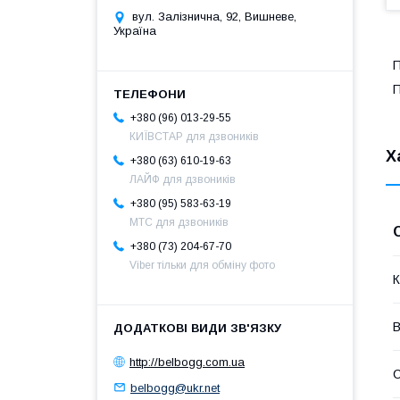
вул. Залізнична, 92, Вишневе,
Україна
П
П
+380 (96) 013-29-55
КИЇВСТАР для дзвоників
Х
+380 (63) 610-19-63
ЛАЙФ для дзвоників
+380 (95) 583-63-19
МТС для дзвоників
+380 (73) 204-67-70
Viber тільки для обміну фото
К
В
http://belbogg.com.ua
С
belbogg@ukr.net