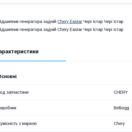
ідшипник генератора задній
Chery Eastar
Чері Істар Чері Істар
ідшипник генератора задній Chery Eastar Чері Істар Чері Істар
арактеристики
Основні
од запчастини
CHERY
иробник
Belbogg
умісність з маркою
Chery