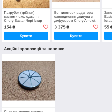
Патрубок (трійник)
Вентилятори радіатора
Запо
системи охолодження
охолодження двигуна з
East
Chery Eastar Чері Істар
дифузором Chery Amulet,
Іста
Чері Амулет, Чері Амулет
154
3 375
55
₴
₴
Купити
Купити
Акційні пропозиції та новинки
Сітка паливного насоса