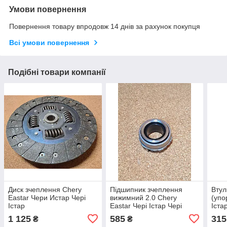
Умови повернення
Повернення товару впродовж 14 днів за рахунок покупця
Всі умови повернення
Подібні товари компанії
Диск зчеплення Chery
Підшипник зчеплення
Втул
Eastar Чери Истар Чері
вижимний 2.0 Chery
(упо
Істар
Eastar Чері Істар Чері
Іста
Істар
1 125
585
315
₴
₴