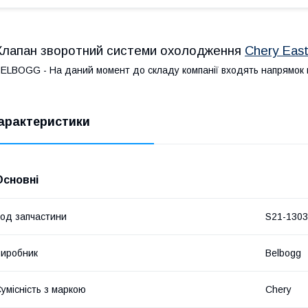
Клапан зворотний системи охолодження
Chery East
ELBOGG - На даний момент до складу компанії входять напрямок по
арактеристики
Основні
од запчастини
S21-130
иробник
Belbogg
умісність з маркою
Chery