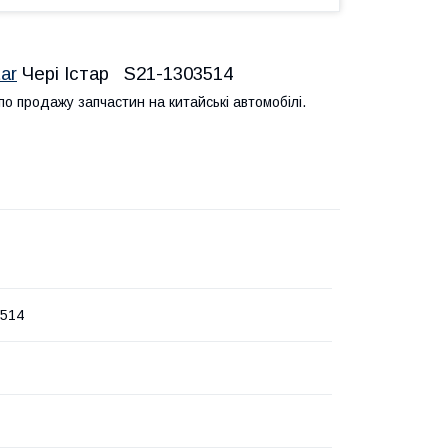
ar
Чері Істар S21-1303514
 продажу запчастин на китайські автомобілі.
3514