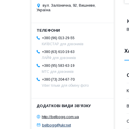
вул. Залізнична, 92, Вишневе,
Україна
B
+380 (96) 013-29-55
КИЇВСТАР для дзвоників
Х
+380 (63) 610-19-63
ЛАЙФ для дзвоників
+380 (95) 583-63-19
МТС для дзвоників
+380 (73) 204-67-70
Viber тільки для обміну фото
К
В
http://belbogg.com.ua
С
belbogg@ukr.net