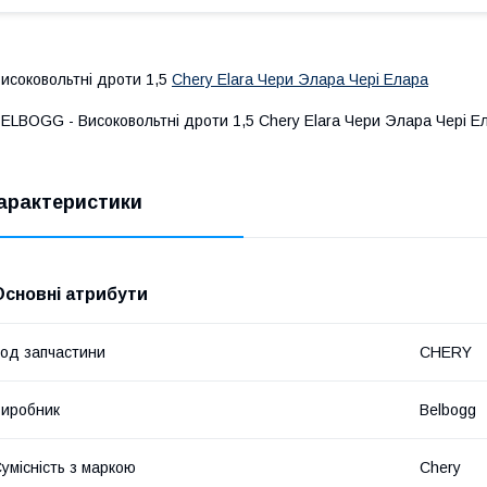
исоковольтні дроти 1,5
Chery Elara Чери Элара Чері Елара
ELBOGG - Високовольтні дроти 1,5 Chery Elara Чери Элара Чері Е
арактеристики
Основні атрибути
од запчастини
CHERY
иробник
Belbogg
умісність з маркою
Chery