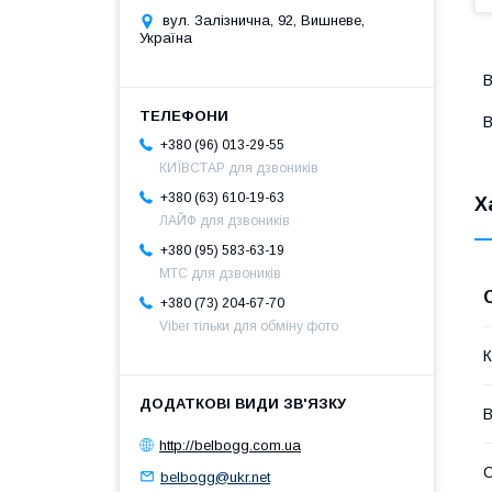
вул. Залізнична, 92, Вишневе,
Україна
В
B
+380 (96) 013-29-55
КИЇВСТАР для дзвоників
+380 (63) 610-19-63
Х
ЛАЙФ для дзвоників
+380 (95) 583-63-19
МТС для дзвоників
+380 (73) 204-67-70
Viber тільки для обміну фото
К
В
http://belbogg.com.ua
С
belbogg@ukr.net