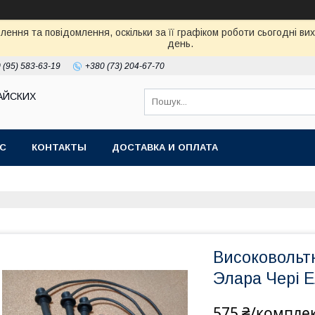
ення та повідомлення, оскільки за її графіком роботи сьогодні в
день.
 (95) 583-63-19
+380 (73) 204-67-70
АЙСКИХ
АС
КОНТАКТЫ
ДОСТАВКА И ОПЛАТА
Високовольтн
Элара Чері 
575 ₴/компле