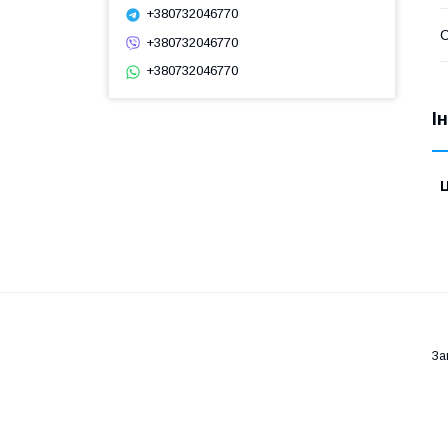
+380732046770
С
+380732046770
+380732046770
І
Ц