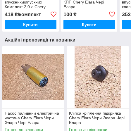
впускних\випускних
КПП Chery Elara Чері
впус
Комплект 2,0 л Chery
Елара
клап
Eastar, Чері Істар, Чері
Amul
418
100
352
₴/комплект
₴
Істар
Аму
Купити
Купити
Акційні пропозиції та новинки
Насос паливний електрична
Кліпса кріплення підкрилка
частина Chery Elara Чери
Chery Elara Чери Элара Чері
Элара Чері Елара
Елара
Готово до відправки
Готово до відправки