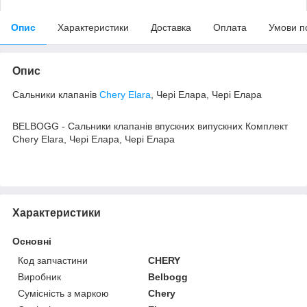
Опис
Характеристики
Доставка
Оплата
Умови п
Опис
Сальники клапанів
Chery Elara
, Чері Елара, Чері Елара
BELBOGG - Сальники клапанів впускних випускних Комплект
Chery Elara, Чері Елара, Чері Елара
Характеристики
Основні
Код запчастини
CHERY
Виробник
Belbogg
Сумісність з маркою
Chery