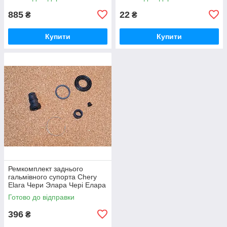
885
22
₴
₴
Купити
Купити
Ремкомплект заднього
гальмівного супорта Chery
Elara Чери Элара Чері Елара
Готово до відправки
396
₴