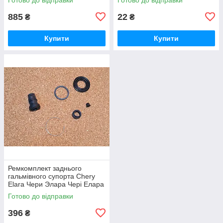
885
22
₴
₴
Купити
Купити
Ремкомплект заднього
гальмівного супорта Chery
Elara Чери Элара Чері Елара
Готово до відправки
396
₴