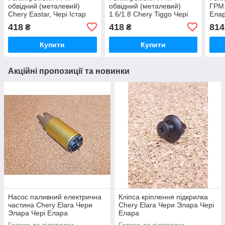
обвідний (металевий)
обвідний (металевий)
ГРМ 
Chery Eastar, Чері Істар
1.6/1.8 Chery Tiggo Чері
Елар
Тіго
418
418
814
₴
₴
Купити
Купити
Акційні пропозиції та новинки
Насос паливний електрична
Кліпса кріплення підкрилка
частина Chery Elara Чери
Chery Elara Чери Элара Чері
Элара Чері Елара
Елара
Готово до відправки
Готово до відправки