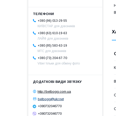
Н
B
+380 (96) 013-29-55
КИЇВСТАР для дзвоників
Х
+380 (63) 610-19-63
ЛАЙФ для дзвоників
+380 (95) 583-63-19
МТС для дзвоників
+380 (73) 204-67-70
Viber тільки для обміну фото
К
В
http://belbogg.com.ua
С
belbogg@ukr.net
+380732046770
С
+380732046770