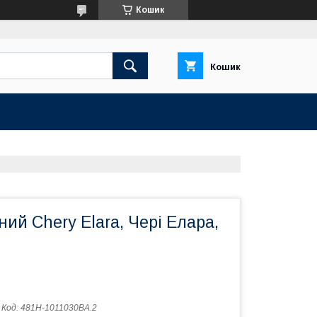
Кошик
Кошик
ий Chery Elara, Чері Елара,
Код:
481H-1011030BA.2