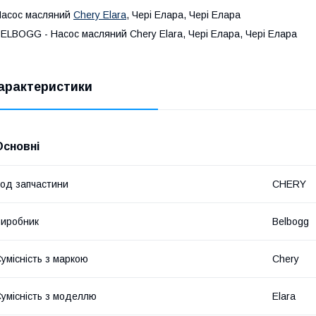
асос масляний
Chery Elara
, Чері Елара, Чері Елара
ELBOGG - Насос масляний Chery Elara, Чері Елара, Чері Елара
арактеристики
Основні
од запчастини
CHERY
иробник
Belbogg
умісність з маркою
Chery
умісність з моделлю
Elara