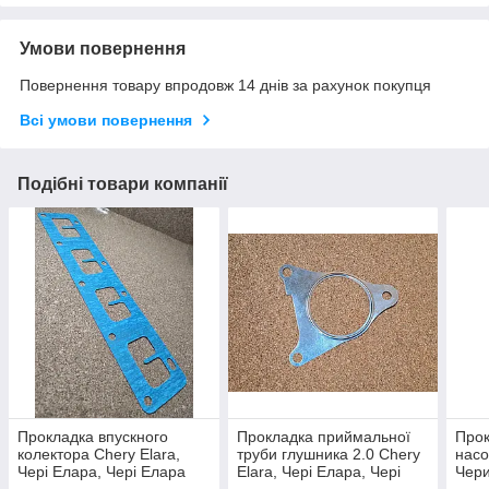
Умови повернення
Повернення товару впродовж 14 днів за рахунок покупця
Всі умови повернення
Подібні товари компанії
Прокладка впускного
Прокладка приймальної
Прок
колектора Chery Elara,
труби глушника 2.0 Chery
насо
Чері Елара, Чері Елара
Elara, Чері Елара, Чері
Чери
Елара