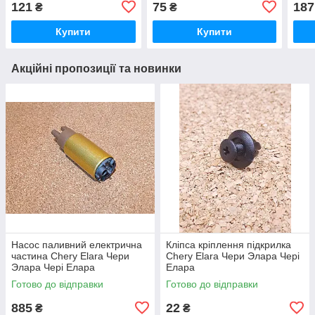
121
75
187
₴
₴
Купити
Купити
Акційні пропозиції та новинки
Насос паливний електрична
Кліпса кріплення підкрилка
частина Chery Elara Чери
Chery Elara Чери Элара Чері
Элара Чері Елара
Елара
Готово до відправки
Готово до відправки
885
22
₴
₴