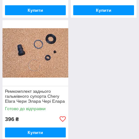
Купити
Купити
Ремкомплект заднього
гальмівного супорта Chery
Elara Чери Элара Чері Елара
Готово до відправки
396
₴
Купити