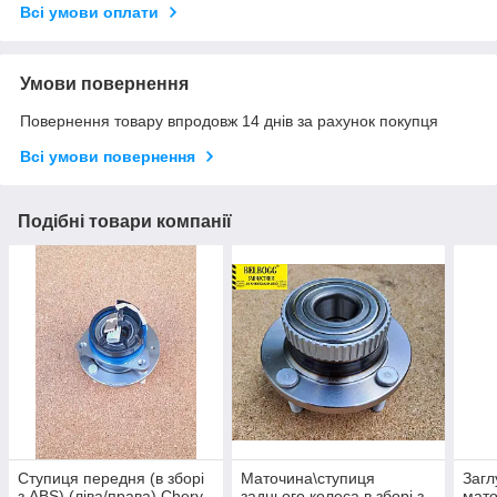
Всі умови оплати
Умови повернення
Повернення товару впродовж 14 днів за рахунок покупця
Всі умови повернення
Подібні товари компанії
Ступиця передня (в зборі
Маточина\ступиця
Загл
з ABS) (ліва/права) Chery
заднього колеса в зборі з
мато