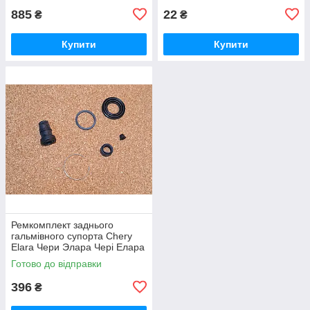
885
22
₴
₴
Купити
Купити
Ремкомплект заднього
гальмівного супорта Chery
Elara Чери Элара Чері Елара
Готово до відправки
396
₴