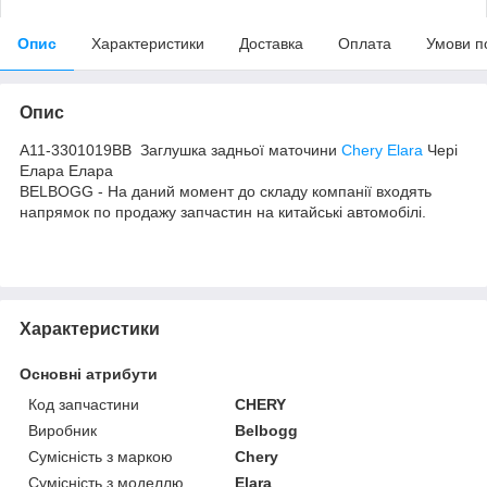
Опис
Характеристики
Доставка
Оплата
Умови п
Опис
A11-3301019BB Заглушка задньої маточини
Chery Elara
Чері
Елара Елара
BELBOGG - На даний момент до складу компанії входять
напрямок по продажу запчастин на китайські автомобілі.
Характеристики
Основні атрибути
Код запчастини
CHERY
Виробник
Belbogg
Сумісність з маркою
Chery
Сумісність з моделлю
Elara