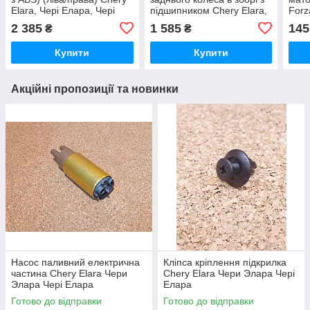
Elara, Чері Елара, Чері
підшипником Chery Elara,
Forz
Елара
Чері Елара, Чері Елара
2 385
1 585
145
₴
₴
Купити
Купити
Акційні пропозиції та новинки
Насос паливний електрична
Кліпса кріплення підкрилка
частина Chery Elara Чери
Chery Elara Чери Элара Чері
Элара Чері Елара
Елара
Готово до відправки
Готово до відправки