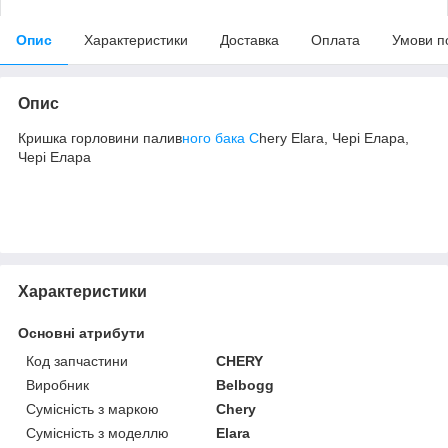
Опис
Характеристики
Доставка
Оплата
Умови п
Опис
Кришка горловини палив
ного бака C
hery Elara, Чері Елара,
Чері Елара
Характеристики
Основні атрибути
Код запчастини
CHERY
Виробник
Belbogg
Сумісність з маркою
Chery
Сумісність з моделлю
Elara