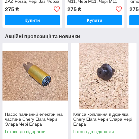
ZAZ Forza, Чері Заз Форза
M11, Чері М11, Чері М11
Kimo
Вері
275
275
275
₴
₴
Купити
Купити
Акційні пропозиції та новинки
Насос паливний електрична
Кліпса кріплення підкрилка
частина Chery Elara Чери
Chery Elara Чери Элара Чері
Элара Чері Елара
Елара
Готово до відправки
Готово до відправки