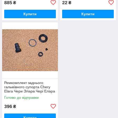
885
22
₴
₴
Купити
Купити
Ремкомплект заднього
гальмівного супорта Chery
Elara Чери Элара Чері Елара
Готово до відправки
396
₴
Купити