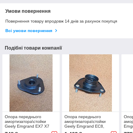
Умови повернення
Повернення товару впродовж 14 днів за рахунок покупця
Всі умови повернення
Подібні товари компанії
Опора переднього
Опора переднього
Опор
амортизатора\стойки
амортизатора\стойки
амор
Geely Emgrand EX7 X7
Geely Emgrand EC8,
Emgr
Джилі Емгранд Икс7 Джилі
Джили Эмгранд ЕС8,
Емгр