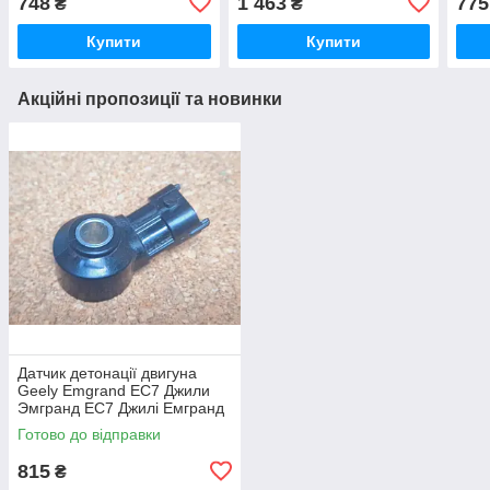
748
1 463
775
₴
₴
Емгранд Х7
Джилі Емгранд ЕС8
Емг
Купити
Купити
Акційні пропозиції та новинки
Датчик детонації двигуна
Geely Emgrand EC7 Джили
Эмгранд ЕС7 Джилі Емгранд
ЄС7
Готово до відправки
815
₴