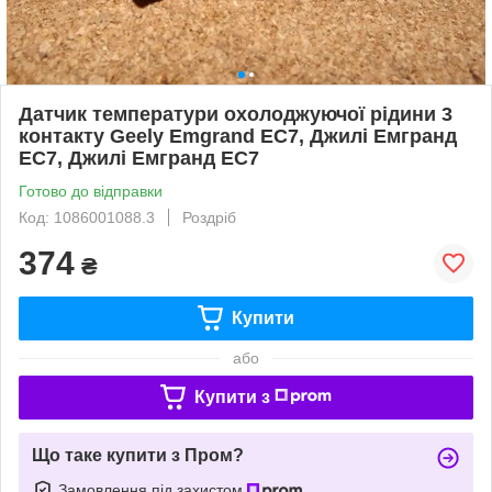
Датчик температури охолоджуючої рідини 3
контакту Geely Emgrand EC7, Джилі Емгранд
ЕС7, Джилі Емгранд ЕС7
Готово до відправки
Код: 1086001088.3
Роздріб
374
₴
Купити
або
Купити з
Що таке купити з Пром?
Замовлення під захистом