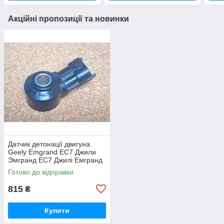
Акційні пропозиції та новинки
Датчик детонації двигуна
Geely Emgrand EC7 Джили
Эмгранд ЕС7 Джилі Емгранд
ЄС7
Готово до відправки
815
₴
Купити