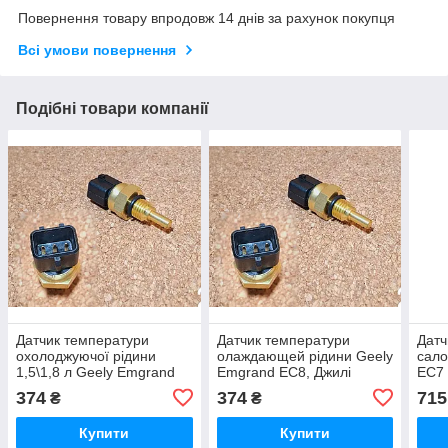
Повернення товару впродовж 14 днів за рахунок покупця
Всі умови повернення
Подібні товари компанії
Датчик температури
Датчик температури
Датч
охолоджуючої рідини
олаждающей рідини Geely
сало
1,5\1,8 л Geely Emgrand
Emgrand EC8, Джилі
EC7
EC7 Джили Эмгранд ЕС7
Емгранд ЕС8, Джилі
Джил
374
374
715
₴
₴
Джилі Емгранд ЄС7
Емгранд ЄС8
Купити
Купити