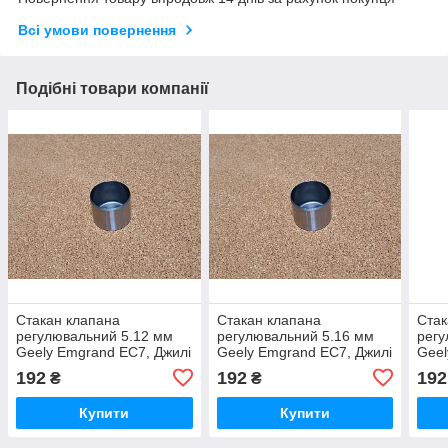
Всі умови повернення
Подібні товари компанії
Стакан клапана
Стакан клапана
Стак
регулювальний 5.12 мм
регулювальний 5.16 мм
регу
Geely Emgrand EC7, Джилі
Geely Emgrand EC7, Джилі
Geel
Емгранд ЕС7
Емгранд ЕС7
Емг
192
192
192
₴
₴
Купити
Купити