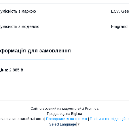
умісність з маркою
EC7, Gee
умісність з моделлю
Emgrand
нформація для замовлення
іна:
2 885 ₴
Сайт створений на маркетплейсі
Prom.ua
Продавець на Bigl.ua
Запчастини на китайські авто |
Поскаржитися на контент
|
Політика конфіденційно
Select Language
▼