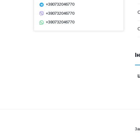
+380732046770
С
+380732046770
+380732046770
С
І
Ц