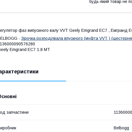
будь-який товар не п
егулятор фаз випускного валу VVT Geely Emgrand EC7 , Емгранд 
BELBOGG -
Зірочка розподілвала впускного (муфта VVT ) (шестерн
136000090576280
eely Emgrand EC7 1.8 MT
арактеристики
Основні
од запчастини
1136000
иробник
Belbogg