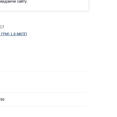
окидаючи сайту.
ЕС7
я ГРМ) 1.8 МКПП
090