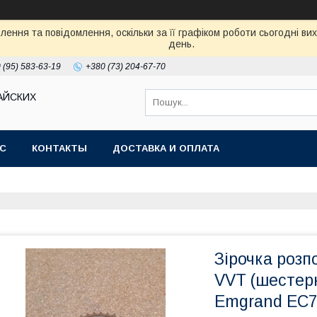
ення та повідомлення, оскільки за її графіком роботи сьогодні в
день.
 (95) 583-63-19
+380 (73) 204-67-70
АЙСКИХ
АС
КОНТАКТЫ
ДОСТАВКА И ОПЛАТА
Зірочка розп
VVT (шестер
Emgrand EC7