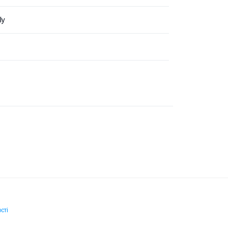
ly
сті