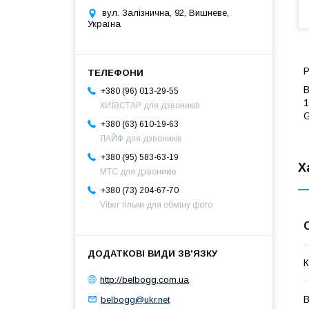
вул. Залізнична, 92, Вишневе,
Україна
Р
+380 (96) 013-29-55
1
КИЇВСТАР для дзвоників
G
+380 (63) 610-19-63
ЛАЙФ для дзвоників
+380 (95) 583-63-19
Х
МТС для дзвоників
+380 (73) 204-67-70
Viber тільки для обміну фото
К
http://belbogg.com.ua
В
belbogg@ukr.net