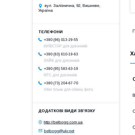
вул. Залізнична, 92, Вишневе,
Україна
П
+380 (96) 013-29-55
КИЇВСТАР для дзвоників
Х
+380 (63) 610-19-63
ЛАЙФ для дзвоників
+380 (95) 583-63-19
МТС для дзвоників
+380 (73) 204-67-70
Viber тільки для обміну фото
В
С
http://belbogg.com.ua
С
belbogg@ukr.net