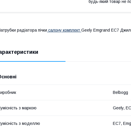
будь-який товар не п
атрубки радіатора пічки
салону комплект
Geely Emgrand EC7 Джи
арактеристики
Основні
иробник
Belbogg
умісність з маркою
Geely, E
умісність з моделлю
EC7, Emg