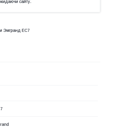
окидаючи сайту.
ли Эмгранд ЕС7
C7
rand