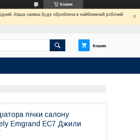
Кошик
ихідний. Ваша заявка буде оброблена в найближчий робочий
Кошик
іатора пічки салону
ely Emgrand EC7 Джили
7