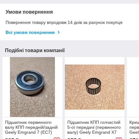
Умови повернення
Повернення товару впродовж 14 днів за рахунок покупця
Всі умови повернення
Подібні товари компанії
Підшипник первинного
Підшипник КПП голчастий
Криш
валу КПП передній/задній
5-ої передачі (первинного
перв
Geely Emgrand 7 (EC7)
валу) Geely Emgrand X7
Geel
Джилі Емгранд (ЕС7)
Джили Эмгранд Х7 Джилі
Емгр