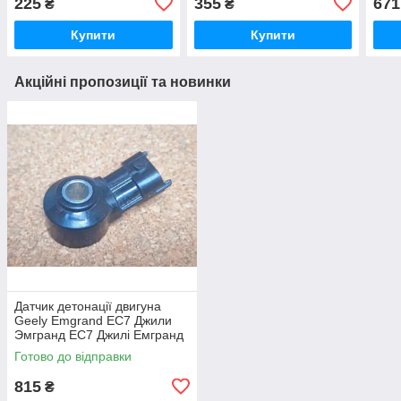
225
355
671
₴
₴
Емгранд Х7
Купити
Купити
Акційні пропозиції та новинки
Датчик детонації двигуна
Geely Emgrand EC7 Джили
Эмгранд ЕС7 Джилі Емгранд
ЄС7
Готово до відправки
815
₴