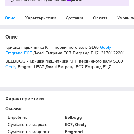
Опис
Характеристики
Доставка
Оплата
Умови п
Опис
Кришка підшипника КПП первинного валу S160
Geely
Emgrand EC7
Джилі Емгранд ЕС7 Емгранд ЕЦ7 3170122201
BELBOGG - Кришка підшипника КПП первинного валу S160
Geely
Emgrand EC7 Джилі Емгранд ЕС7 Емгранд ЕЦ7
Характеристики
Основні
Виробник
Belbogg
Сумісність з маркою
EC7, Geely
Сумісність з моделлю
Emgrand