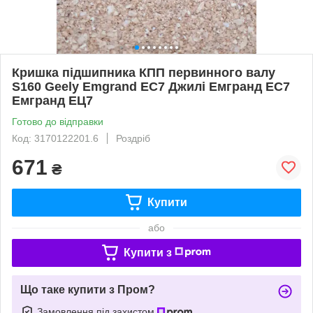
Кришка підшипника КПП первинного валу
S160 Geely Emgrand EC7 Джилі Емгранд ЕС7
Емгранд ЕЦ7
Готово до відправки
Код: 3170122201.6
Роздріб
671
₴
Купити
або
Купити з
Що таке купити з Пром?
Замовлення під захистом