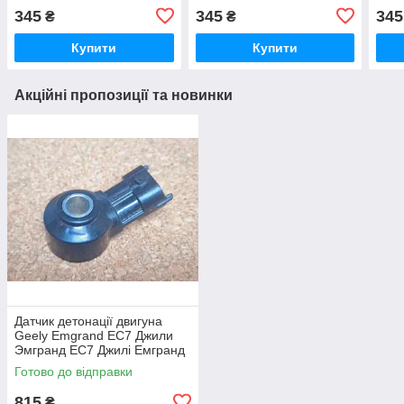
Geely Emgrand EX7 X7,
Geely CK Otaka Джилі СК
Geel
345
345
345
₴
₴
Джилі Емгранд Х7, Джилі
Отака Джили
МК
Емгранд Х7
Купити
Купити
Акційні пропозиції та новинки
Датчик детонації двигуна
Geely Emgrand EC7 Джили
Эмгранд ЕС7 Джилі Емгранд
ЄС7
Готово до відправки
815
₴