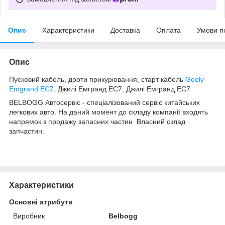
Опис
Характеристики
Доставка
Оплата
Умови п
Опис
Пусковий кабель, дроти прикурювання, старт кабель
Geely
Emgrand EC7
, Джилі Емгранд ЕС7, Джилі Емгранд ЕС7
BELBOGG Автосервіс - спеціалізований сервіс китайських
легкових авто. На даний момент до складу компанії входять
напрямок з продажу запасних частин Власний склад
запчастин.
Характеристики
Основні атрибути
Виробник
Belbogg