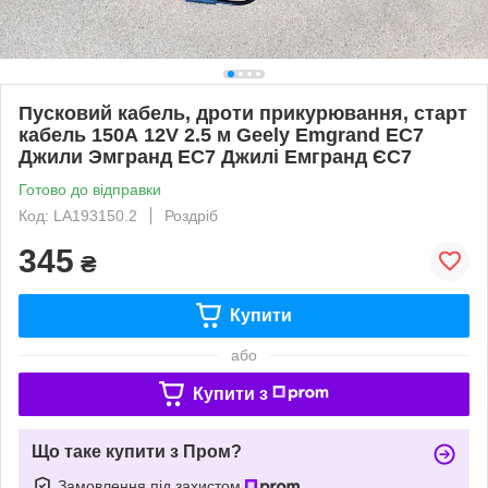
Пусковий кабель, дроти прикурювання, старт
кабель 150А 12V 2.5 м Geely Emgrand EC7
Джили Эмгранд ЕС7 Джилі Емгранд ЄС7
Готово до відправки
Код: LA193150.2
Роздріб
345
₴
Купити
або
Купити з
Що таке купити з Пром?
Замовлення під захистом