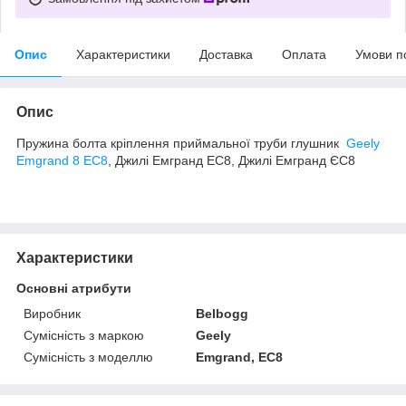
Опис
Характеристики
Доставка
Оплата
Умови п
Опис
Пружина болта кріплення приймальної труби глушник
Geely
Emgrand 8 EC8
, Джилі Емгранд ЕС8, Джилі Емгранд ЄС8
Характеристики
Основні атрибути
Виробник
Belbogg
Сумісність з маркою
Geely
Сумісність з моделлю
Emgrand, EC8