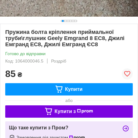
Пружина болта кріплення приймальної
труби\глушник Geely Emgrand 8 EC8, Джилі
Емгранд ЕС8, Джилі Емгранд ЄС8
Готово до відправки
Код: 1064000046.5
Роздріб
85
₴
Купити
або
Купити з
Що таке купити з Пром?
Замовлення під захистом