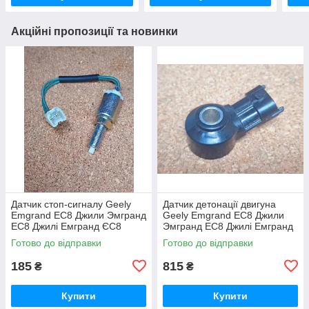
Акційні пропозиції та новинки
Датчик стоп-сигналу Geely
Датчик детонації двигуна
Emgrand EC8 Джили Эмгранд
Geely Emgrand EC8 Джили
ЕС8 Джилі Емгранд ЄС8
Эмгранд ЕС8 Джилі Емгранд
ЄС8
Готово до відправки
Готово до відправки
185
815
₴
₴
Купити
Купити