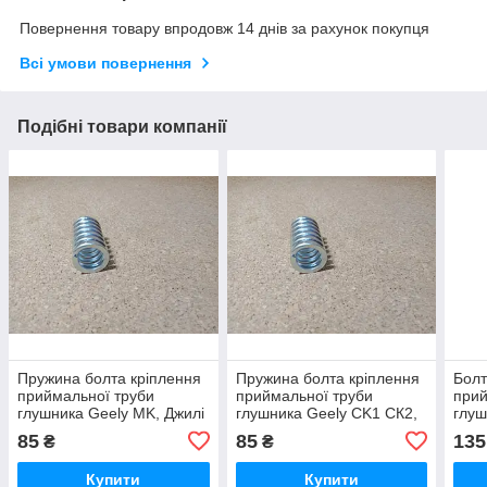
Повернення товару впродовж 14 днів за рахунок покупця
Всі умови повернення
Подібні товари компанії
Пружина болта кріплення
Пружина болта кріплення
Болт
приймальної труби
приймальної труби
прий
глушника Geely MK, Джилі
глушника Geely CK1 СК2,
глуш
МК, Джилі МК
Джилі СК1 СК2
New 
85
85
135
₴
₴
Купити
Купити