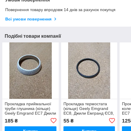
Повернення товару впродовж 14 днів за рахунок покупця
Всі умови повернення
Подібні товари компанії
Прокладка приймальної
Прокладка термостата
Прок
труби глушника (кільце)
(кільце) Geely Emgrand
коле
Geely Emgrand EC7 Джили
EC8, Джили Емгранд ЄС8,
EC7 
Эмгранд ЕС7 Джилі
Джилі Ємгранд ЄС8
Емгр
185
55
125
₴
₴
Емгранд ЄС7
Емг
Купити
Купити