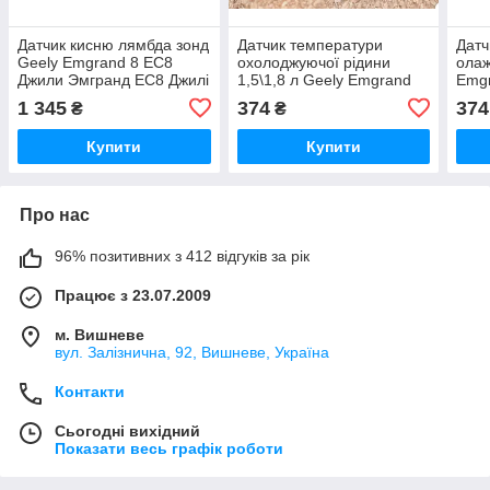
Датчик кисню лямбда зонд
Датчик температури
Датч
Geely Emgrand 8 EC8
охолоджуючої рідини
олаж
Джили Эмгранд ЕС8 Джилі
1,5\1,8 л Geely Emgrand
Emgr
Емгранд ЄС8
EC7 Джили Эмгранд ЕС7
Емгр
1 345
374
374
₴
₴
Джилі Емгранд ЄС7
Емг
Купити
Купити
Про нас
96% позитивних з 412 відгуків за рік
Працює з 23.07.2009
м. Вишневе
вул. Залізнична, 92, Вишневе, Україна
Контакти
Сьогодні вихідний
Показати весь графік роботи