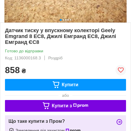
Датчик тиску у впускному колекторі Geely
Emgrand 8 EC8, Джилі Емгранд ЕС8, Джилі
Емгранд ЄС8
Готово до відправки
Код: 1136000168.3
Роздріб
858
₴
Купити
або
Купити з
Що таке купити з Пром?
Замовлення під захистом