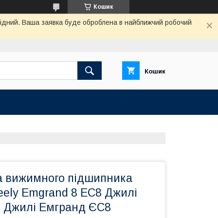
Кошик
ихідний. Ваша заявка буде оброблена в найближчий робочий
Кошик
 вижимного підшипника
eely Emgrand 8 EC8 Джилі
 Джилі Емгранд ЄС8