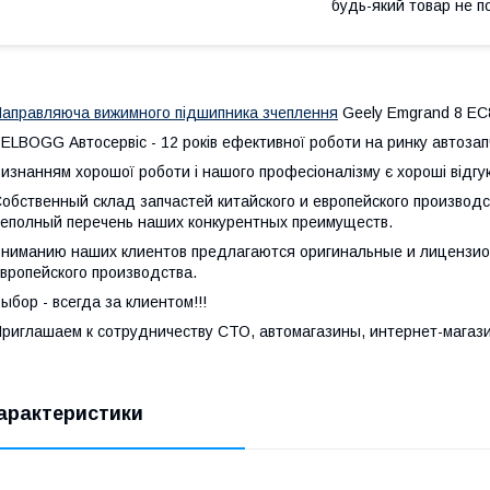
будь-який товар не п
аправляюча вижимного підшипника зчеплення
Geely Emgrand 8 EC
ELBOGG Автосервіс - 12 років ефективної роботи на ринку автозапч
изнанням хорошої роботи і нашого професіоналізму є хороші відгуки
обственный склад запчастей китайского и европейского производст
еполный перечень наших конкурентных преимуществ.
ниманию наших клиентов предлагаются оригинальные и лицензион
вропейского производства.
ыбор - всегда за клиентом!!!
риглашаем к сотрудничеству СТО, автомагазины, интернет-магаз
арактеристики