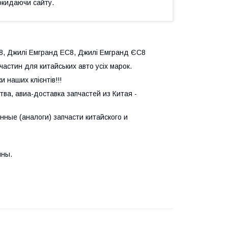
окидаючи сайту.
8, Джилі Емгранд ЕС8, Джилі Емгранд ЄС8
астин для китайських авто усіх марок.
 наших клієнтів!!!
ва, авиа-доставка запчастей из Китая -
ные (аналоги) запчасти китайского и
ины.