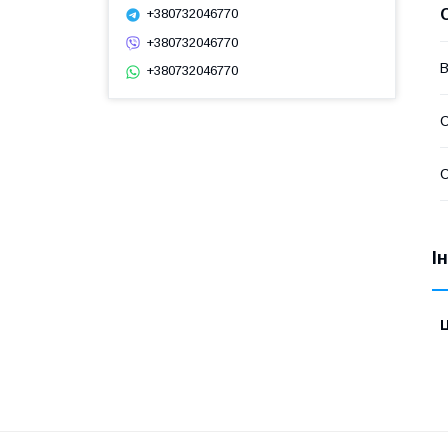
+380732046770
+380732046770
В
+380732046770
С
С
І
Ц