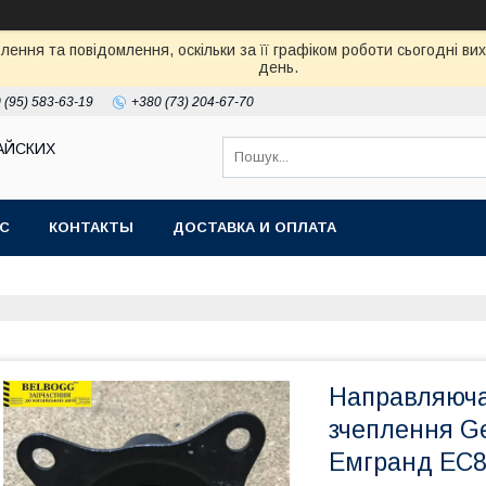
ення та повідомлення, оскільки за її графіком роботи сьогодні в
день.
 (95) 583-63-19
+380 (73) 204-67-70
АЙСКИХ
АС
КОНТАКТЫ
ДОСТАВКА И ОПЛАТА
Направляюча
зчеплення G
Емгранд ЕС8