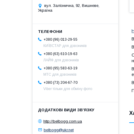
вул. Залізнична, 92, Вишневе,
Україна
Н
B
+380 (96) 013-29-55
КИЇВСТАР для дзвоників
В
+380 (63) 610-19-63
С
ЛАЙФ для дзвоників
н
+380 (95) 583-63-19
В
е
МТС для дзвоників
В
+380 (73) 204-67-70
Viber тільки для обміну фото
П
Х
http://belbogg.com.ua
belbogg@ukr.net