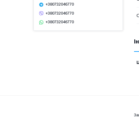
+380732046770
+380732046770
С
+380732046770
І
Ц