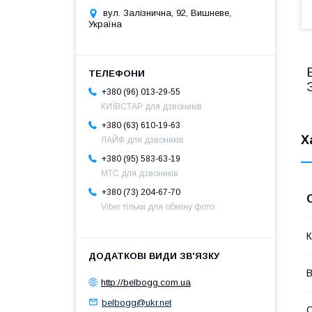
вул. Залізнична, 92, Вишневе,
Україна
+380 (96) 013-29-55
КИЇВСТАР для дзвоників
+380 (63) 610-19-63
Х
ЛАЙФ для дзвоників
+380 (95) 583-63-19
МТС для дзвоників
+380 (73) 204-67-70
Viber тільки для обміну фото
К
В
http://belbogg.com.ua
belbogg@ukr.net
С