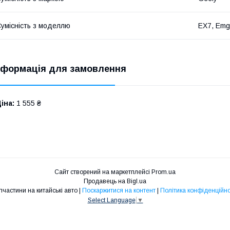
умісність з моделлю
EX7, Emg
нформація для замовлення
іна:
1 555 ₴
Сайт створений на маркетплейсі
Prom.ua
Продавець на Bigl.ua
Запчастини на китайські авто |
Поскаржитися на контент
|
Політика конфіденційно
Select Language
▼