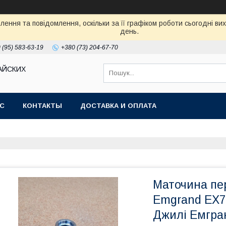
ення та повідомлення, оскільки за її графіком роботи сьогодні в
день.
 (95) 583-63-19
+380 (73) 204-67-70
АЙСКИХ
АС
КОНТАКТЫ
ДОСТАВКА И ОПЛАТА
Маточина пе
Emgrand EX7
Джилі Емгра