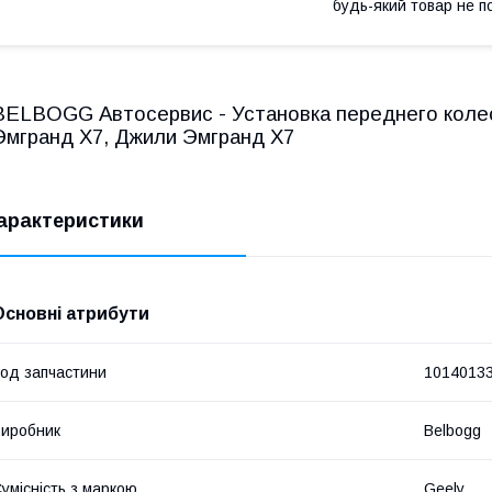
будь-який товар не п
BELBOGG Автосервис - Установка переднего кол
Эмгранд Х7, Джили Эмгранд Х7
арактеристики
Основні атрибути
од запчастини
1014013
иробник
Belbogg
умісність з маркою
Geely