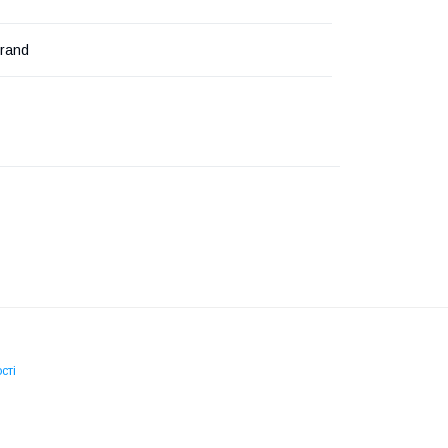
rand
сті