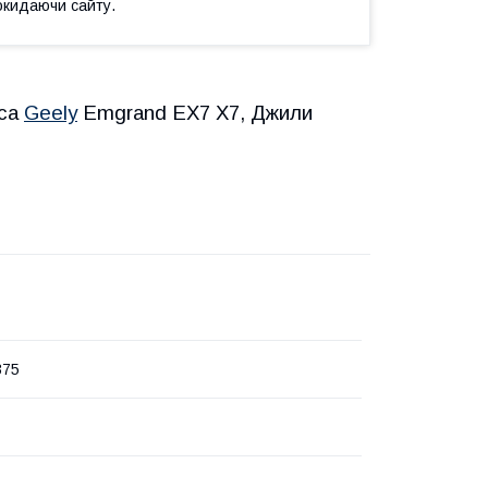
окидаючи сайту.
еса
Geely
Emgrand EX7 X7, Джили
375