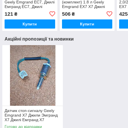
Geely Emgrand EC7, Джилі
(комплект) 1.8 л Geely
2,0/
Емгранд ЕС7, Джилі
Emgrand EX7 X7 Джилі
EX7 
Емгранд
Емгранд Х7, Джилі
Х7, 
121
506
425
₴
₴
Емгранд ЄХ7
Купити
Купити
Акційні пропозиції та новинки
Датчик стоп-сигналу Geely
Emgrand X7 Джили Эмгранд
Х7 Джилі Емгранд Х7
Готово до відправки