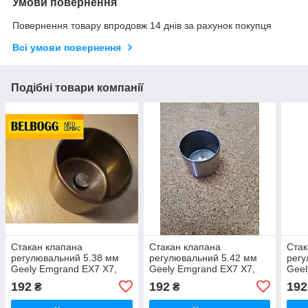
Умови повернення
Повернення товару впродовж 14 днів за рахунок покупця
Всі умови повернення
Подібні товари компанії
Стакан клапана
Стакан клапана
Стак
регулювальний 5.38 мм
регулювальний 5.42 мм
регу
Geely Emgrand EX7 X7,
Geely Emgrand EX7 X7,
Geel
Джилі Емгранд Х7, Джилі
Джилі Емгранд Х7, Джилі
Джил
192
192
192
₴
₴
Емгранд Х7
Емгранд Х7
Емг