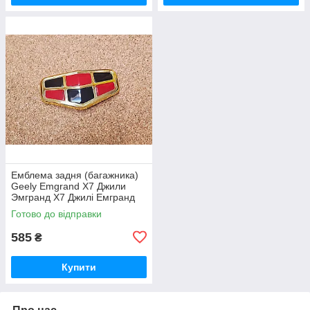
Емблема задня (багажника)
Geely Emgrand X7 Джили
Эмгранд Х7 Джилі Емгранд
Х7
Готово до відправки
585
₴
Купити