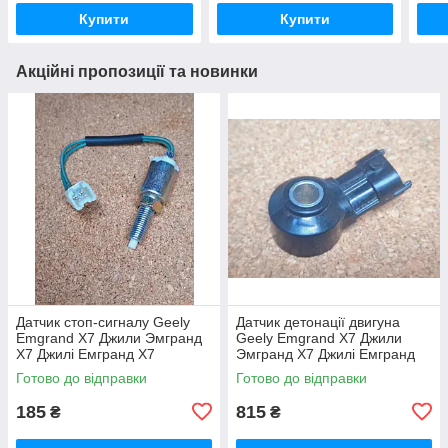
Купити
Купити
Акційні пропозиції та новинки
Датчик стоп-сигналу Geely
Датчик детонації двигуна
Emgrand X7 Джили Эмгранд
Geely Emgrand X7 Джили
Х7 Джилі Емгранд Х7
Эмгранд Х7 Джилі Емгранд
Х7
Готово до відправки
Готово до відправки
185
815
₴
₴