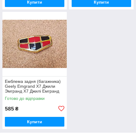
Купити
Купити
Емблема задня (багажника)
Geely Emgrand X7 Джили
Эмгранд Х7 Джилі Емгранд
Х7
Готово до відправки
585
₴
Купити