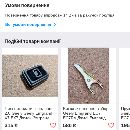
Умови повернення
Повернення товару впродовж 14 днів за рахунок покупця
Всі умови повернення
Подібні товари компанії
Пильник вилки зчеплення
Вилка зчеплення в зборі
Пруж
2.0 Geely Geely Emgrand
Geely Emgrand EC7
зчеп
X7 EX7 Джили Эмгранд
EC7RV Джилі Емгранд
EC7 
ЕХ7 Джилі Емгранд Х7
ЕС7 Джилі Емгранд
315
580
195
₴
₴