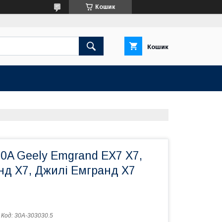
Кошик
Кошик
0A Geely Emgrand EX7 X7,
нд Х7, Джилі Емгранд Х7
Код:
30A-303030.5