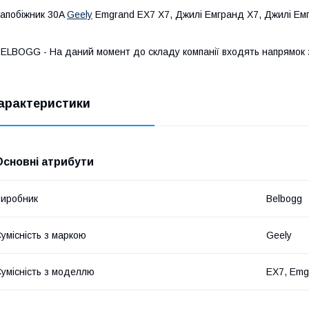
апобіжник 30A
Geely
Emgrand EX7 X7, Джилі Емгранд Х7, Джилі Ем
ELBOGG - На даний момент до складу компанії входять напрямок 
арактеристики
Основні атрибути
иробник
Belbogg
умісність з маркою
Geely
умісність з моделлю
EX7, Emg