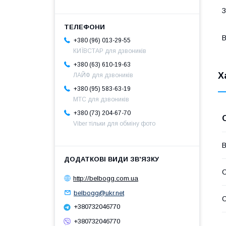
З
B
+380 (96) 013-29-55
КИЇВСТАР для дзвоників
+380 (63) 610-19-63
Х
ЛАЙФ для дзвоників
+380 (95) 583-63-19
МТС для дзвоників
+380 (73) 204-67-70
Viber тільки для обміну фото
В
С
http://belbogg.com.ua
belbogg@ukr.net
С
+380732046770
+380732046770