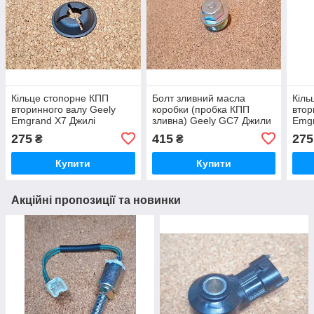
Кільце стопорне КПП
Болт зливний масла
Кіль
вторинного валу Geely
коробки (пробка КПП
втор
Emgrand X7 Джилі
зливна) Geely GC7 Джили
Emgr
Емгранд Х7 Джилі
ГС7 Джилі ЖС7
Емгр
275
415
275
₴
₴
Емгранд Ікс7
Емг
Купити
Купити
Акційні пропозиції та новинки