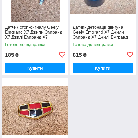
Датчик стоп-сигналу Geely
Датчик детонації двигуна
Emgrand X7 Джили Эмгранд
Geely Emgrand X7 Джили
Х7 Джилі Емгранд Х7
Эмгранд Х7 Джилі Емгранд
Х7
Готово до відправки
Готово до відправки
185
815
₴
₴
Купити
Купити