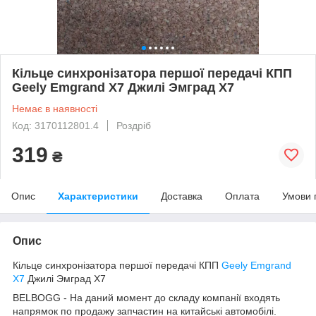
Кільце синхронізатора першої передачі КПП
Geely Emgrand X7 Джилі Эмград Х7
Немає в наявності
Код: 3170112801.4
Роздріб
319
₴
Опис
Характеристики
Доставка
Оплата
Умови 
Опис
Кільце синхронізатора першої передачі КПП
Geely Emgrand
X7
Джилі Эмград Х7
BELBOGG - На даний момент до складу компанії входять
напрямок по продажу запчастин на китайські автомобілі.