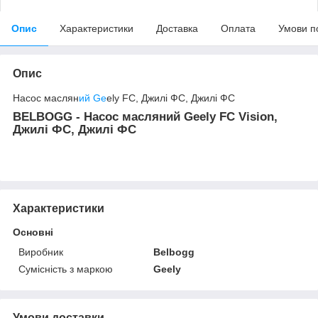
Опис
Характеристики
Доставка
Оплата
Умови п
Опис
Насос маслян
ий Ge
ely FC, Джилі ФС, Джилі ФС
BELBOGG - Насос масляний Geely FC Vision,
Джилі ФС, Джилі ФС
Характеристики
Основні
Виробник
Belbogg
Сумісність з маркою
Geely
Умови доставки