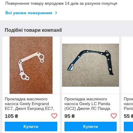
Повернення товару впродовж 14 днів за рахунок покупця
Всі умови повернення
Подібні товари компанії
Прокладка масляного
Прокладка масляного
Прок
насоса Geely Emgrand
насоса Geely LC Panda
насо
EC7, Джилі Емгранд ЕС7,
(GC2) Джили ЛС Панда
Pand
Джилі Емгранд ЄС7,
ГС2 Джилі ЛС ЖС2
Pand
105
95
55
₴
₴
EC7RV
ГС2
Купити
Купити