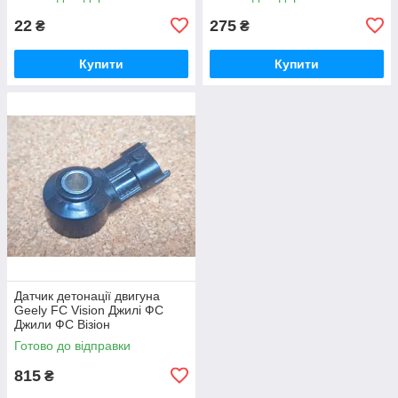
22
275
₴
₴
Купити
Купити
Датчик детонації двигуна
Geely FC Vision Джилі ФС
Джили ФС Візіон
Готово до відправки
815
₴