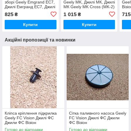
зборі Geely Emgrand EC7,
Geely MK, Джилі МК, Джилі
Geel
Джилі Емгранд ЕС7, Джилі
МК Geely MK Cross (MK-2)
Візі
Емгранд
825
1 015
715
₴
₴
Купити
Купити
Акційні пропозиції та новинки
Кліпса кріплення підкрилка
Сітка паливного насоса Geely
Geely FC Vision Джилі ФС
FC Vision Джилі ФС Джили
Джили ФС Візіон
ФС Візіон
Готово до відправки
Готово до відправки