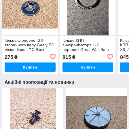
Кільце стопорне КПП
Кільце КПП
Кіль
вторинного валу Geely FC
синхронізатора 1-2
КПП 
Vision Джилі ФС Віжн
передачі Great Wall Safe
X6, 
Грейт Вол Great Wall Safe,
Х6
275
815
845
₴
₴
Грейт Вол Сейф
Купити
Купити
Акційні пропозиції та новинки