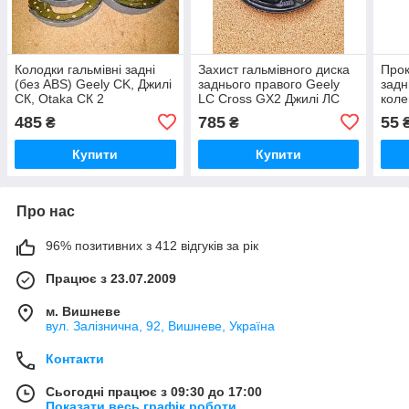
Колодки гальмівні задні
Захист гальмівного диска
Прок
(без ABS) Geely CK, Джилі
заднього правого Geely
задн
СК, Otaka СК 2
LC Cross GX2 Джилі ЛС
коле
Кросс ГХ2 ЖХ2 ДЖХ2
LC C
485
785
55
₴
₴
Крос
ЖХ2
Купити
Купити
Про нас
96% позитивних з 412 відгуків за рік
Працює з 23.07.2009
м. Вишневе
вул. Залізнична, 92, Вишневе, Україна
Контакти
Сьогодні працює з 09:30 до 17:00
Показати весь графік роботи