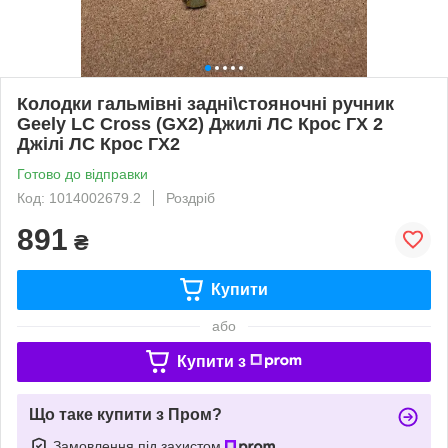
Колодки гальмівні задні\стояночні ручник
Geely LC Cross (GX2) Джилі ЛС Крос ГХ 2
Джілі ЛС Крос ГХ2
Готово до відправки
Код: 1014002679.2
Роздріб
891
₴
Купити
або
Купити з
Що таке купити з Пром?
Замовлення під захистом